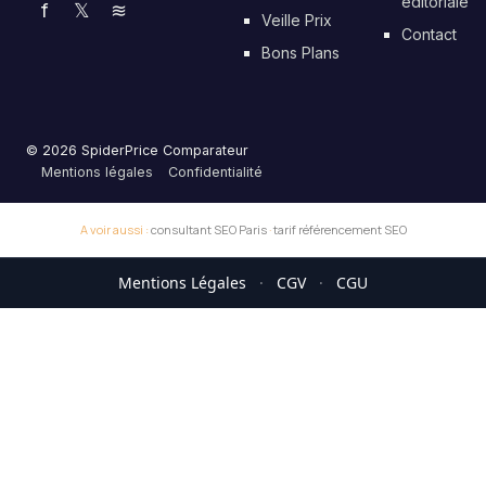
éditoriale
f
𝕏
≋
Veille Prix
Contact
Bons Plans
© 2026 SpiderPrice Comparateur
Mentions légales
Confidentialité
A voir aussi :
consultant SEO Paris
·
tarif référencement SEO
Mentions Légales
·
CGV
·
CGU