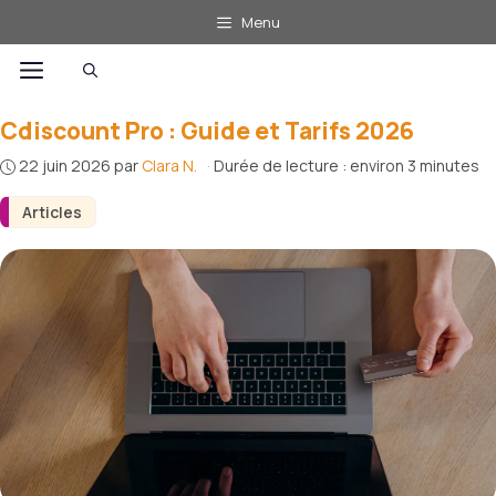
Aller
Menu
au
Menu
contenu
Cdiscount Pro : Guide et Tarifs 2026
22 juin 2026
par
Clara N.
·
Durée de lecture : environ 3 minutes
Articles