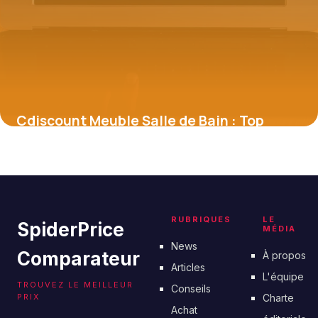
Cdiscount Meuble Salle de Bain : Top
Promos 2026
2 juillet 2026
RUBRIQUES
LE
SpiderPrice
MÉDIA
News
Comparateur
À propos
Articles
L'équipe
TROUVEZ LE MEILLEUR
Conseils
PRIX
Charte
Achat