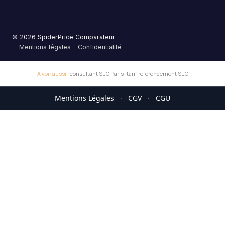
© 2026 SpiderPrice Comparateur
Mentions légales
Confidentialité
A voir aussi :
consultant SEO Paris
·
tarif référencement SEO
Mentions Légales
·
CGV
·
CGU