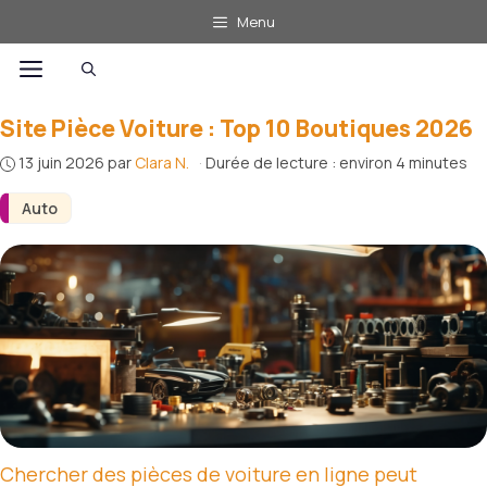
Aller
Menu
au
Menu
contenu
Site Pièce Voiture : Top 10 Boutiques 2026
13 juin 2026
par
Clara N.
·
Durée de lecture : environ 4 minutes
Auto
Chercher des pièces de voiture en ligne peut