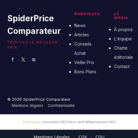
RUBRIQUES
LE
SpiderPrice
MÉDIA
News
Comparateur
À propos
Articles
L'équipe
TROUVEZ LE MEILLEUR
Conseils
PRIX
Charte
Achat
éditoriale
f
𝕏
≋
Veille Prix
Contact
Bons Plans
© 2026 SpiderPrice Comparateur
Mentions légales
Confidentialité
A voir aussi :
consultant SEO Paris
·
tarif référencement SEO
Mentions Légales
·
CGV
·
CGU