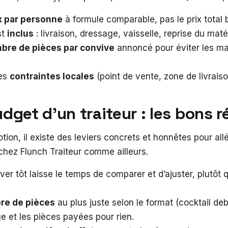
x par personne
à formule comparable, pas le prix total b
st
inclus
: livraison, dressage, vaisselle, reprise du matér
bre de pièces par convive
annoncé pour éviter les ma
es
contraintes locales
(point de vente, zone de livraison)
udget d’un traiteur : les bons 
ion, il existe des leviers concrets et honnêtes pour all
chez Flunch Traiteur comme ailleurs.
rver tôt laisse le temps de comparer et d’ajuster, plut
re de pièces
au plus juste selon le format (cocktail de
ge et les pièces payées pour rien.