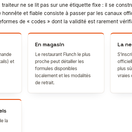
 traiteur ne se lit pas sur une étiquette fixe : il se const
onnête et fiable consiste à passer par les canaux offic
eformes de « codes » dont la validité est rarement vérifi
En magasin
La ne
mande
Le restaurant Flunch le plus
S’inscr
ails) et
proche peut détailler les
officie
formules disponibles
plus sû
localement et les modalités
vraies 
de retrait.
els
e la