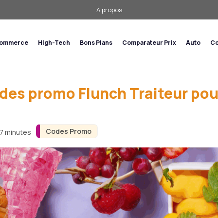
À propos
commerce
High-Tech
Bons Plans
Comparateur Prix
Auto
Co
odes promo Flunch Traiteur po
Codes Promo
 7 minutes