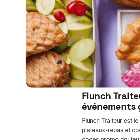
Flunch Traite
événements
Flunch Traiteur est l
plateaux-repas et coc
codes promo douteux,