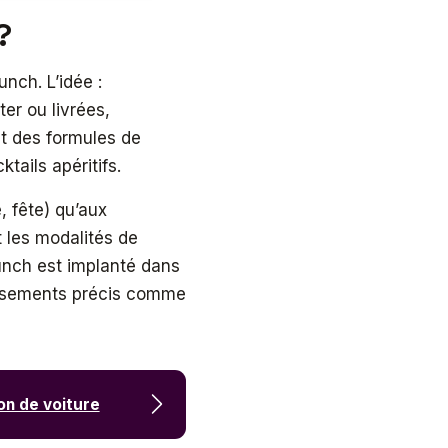
 ?
unch. L’idée :
er ou livrées,
t des formules de
tails apéritifs.
, fête) qu’aux
t les modalités de
Flunch est implanté dans
lissements précis comme
on de voiture