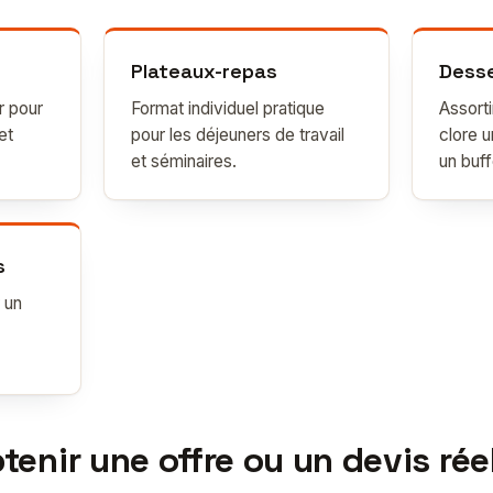
Plateaux-repas
Dess
r pour
Format individuel pratique
Assort
et
pour les déjeuners de travail
clore 
et séminaires.
un buff
s
 un
nir une offre ou un devis rée