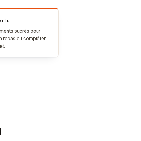
erts
iments sucrés pour
un repas ou compléter
et.
l