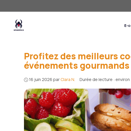
Aller
au
contenu
Codes Promo
E-
Profitez des meilleurs c
événements gourmands
16 juin 2026
par
Clara N.
·
Durée de lecture : environ