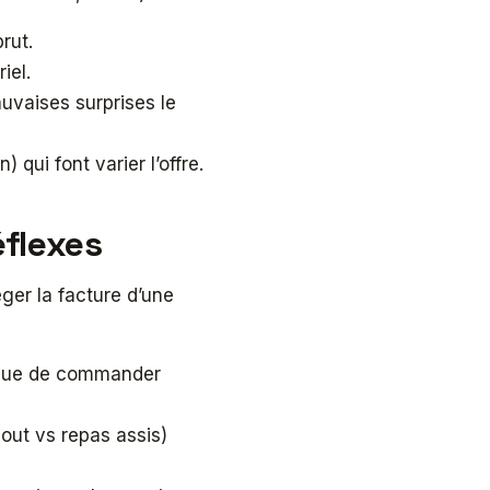
rut.
iel.
uvaises surprises le
 qui font varier l’offre.
réflexes
éger la facture d’une
ôt que de commander
bout vs repas assis)