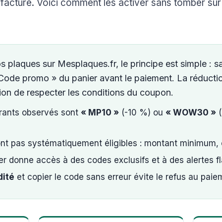
 facture. Voici comment les activer sans tomber su
os plaques sur Mesplaques.fr, le principe est simple : s
ode promo » du panier avant le paiement. La réductio
ion de respecter les conditions du coupon.
urants observés sont
« MP10 »
(-10 %) ou
« WOW30 »
(
ont pas systématiquement éligibles : montant minimum,
ter donne accès à des codes exclusifs et à des alertes fl
dité
et copier le code sans erreur évite le refus au paie