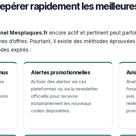
repérer rapidement les meilleure
nel Mesplaques.fr
encore actif et pertinent peut parfo
rmes d’offres. Pourtant, il existe des méthodes éprouvée
des expirés :
nnus
Alertes promotionnelles
Avi
es
Activer des alertes via ces
Anal
plateformes ou via la newsletter
foru
pons
officielle pour recevoir
avis
instantanément les nouveaux
réel
codes disponibles.
prom