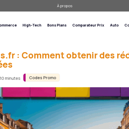
À propos
commerce
High-Tech
Bons Plans
Comparateur Prix
Auto
Co
fr : Comment obtenir des réd
ées
Codes Promo
 10 minutes