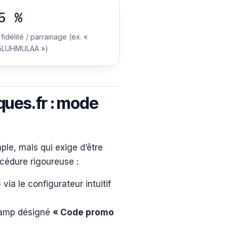
5 %
 fidélité / parrainage (ex. «
LUHMULAA »)
ues.fr : mode
le, mais qui exige d’être
océdure rigoureuse :
via le configurateur intuitif
champ désigné
« Code promo