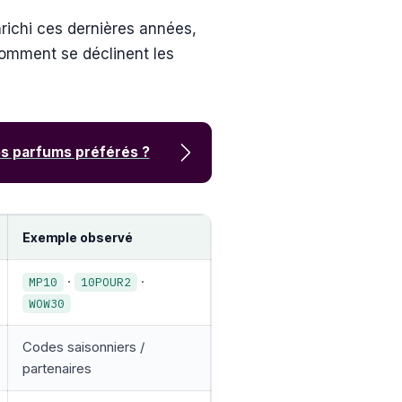
richi ces dernières années,
comment se déclinent les
os parfums préférés ?
Exemple observé
·
·
MP10
10POUR2
WOW30
Codes saisonniers /
partenaires