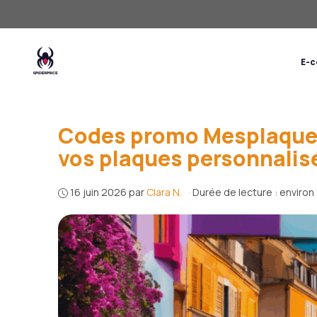
Aller
au
contenu
Codes Promo
E-
Codes promo Mesplaques.
vos plaques personnalis
16 juin 2026
par
Clara N.
·
Durée de lecture : environ