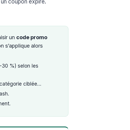
r un coupon expiré.
aisir un
code promo
n s’applique alors
-30 %) selon les
 catégorie ciblée…
ash.
ment.