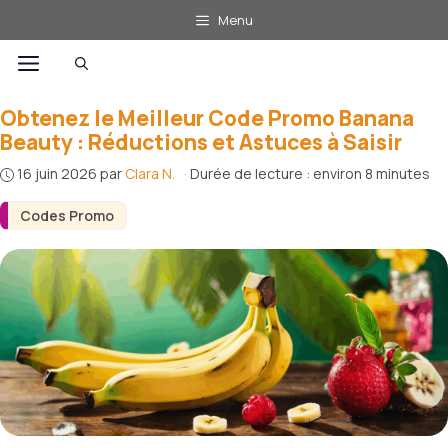
Aller
Menu
au
Menu
contenu
Obtenez le Meilleur Code Promo Banana
Beauty : Réductions et Astuces à Saisir
16 juin 2026
par
Clara N.
·
Durée de lecture : environ 8 minutes
Codes Promo