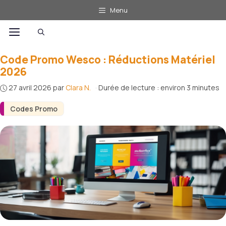
Aller
Menu
au
Menu
contenu
Code Promo Wesco : Réductions Matériel
2026
27 avril 2026
par
Clara N.
·
Durée de lecture : environ 3 minutes
Codes Promo