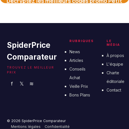
Décryptez les meilleurs codes promo Petit
Béguin pour faire plaisir à vos enfants
16 juin 2026
RUBRIQUES
LE
SpiderPrice
MÉDIA
News
Comparateur
À propos
Articles
L'équipe
TROUVEZ LE MEILLEUR
Conseils
PRIX
Charte
Achat
éditoriale
f
𝕏
≋
Veille Prix
Contact
Bons Plans
© 2026 SpiderPrice Comparateur
Mentions légales
Confidentialité