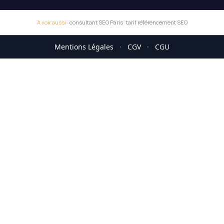
A voir aussi :
consultant SEO Paris
·
tarif référencement SEO
Mentions Légales
·
CGV
·
CGU