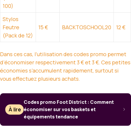
100)
Stylos
Feutre
15 €
BACKTOSCHOOL20
12 €
(Pack de 12)
Dans ces cas, l’utilisation des codes promo permet
d’économiser respectivement 3 € et 3 €. Ces petites
économies s’accumulent rapidement, surtout si
vous effectuez plusieurs achats.
Codes promo Foot District : Comment
À lire
économiser sur vos baskets et
équipements tendance