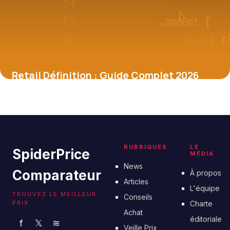
Retail Définition : Guide Complet 2026
28 mai 2026
RUBRIQUES
LE
SpiderPrice
MÉDIA
News
Comparateur
À propos
Articles
L'équipe
TROUVEZ LE MEILLEUR
Conseils
PRIX
Charte
Achat
éditoriale
f
𝕏
≋
Veille Prix