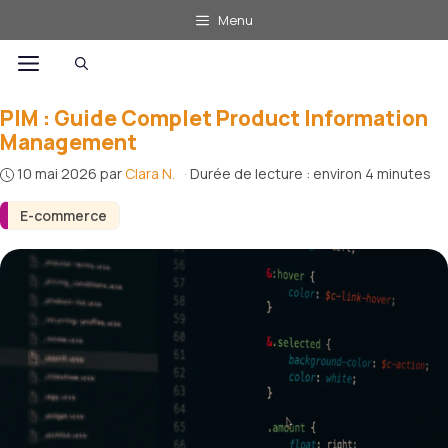
Aller
Menu
au
Menu
contenu
PIM : Guide Complet Product Information
Management
10 mai 2026
par
Clara N.
·
Durée de lecture : environ 4 minutes
E-commerce