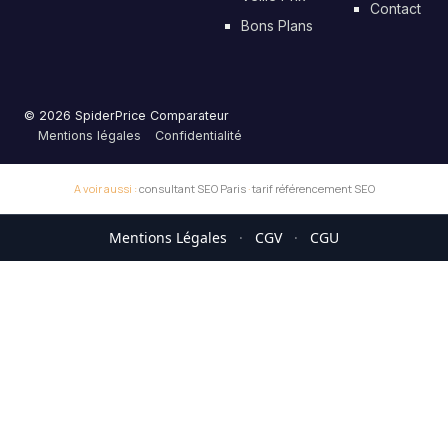
Contact
Bons Plans
© 2026 SpiderPrice Comparateur
Mentions légales
Confidentialité
A voir aussi :
consultant SEO Paris
·
tarif référencement SEO
Mentions Légales
·
CGV
·
CGU