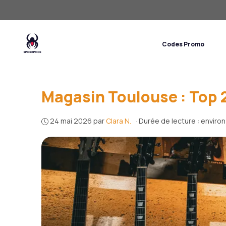
Aller
au
contenu
Codes Promo
E-
Magasin Toulouse : Top 
24 mai 2026
par
Clara N.
·
Durée de lecture : enviro