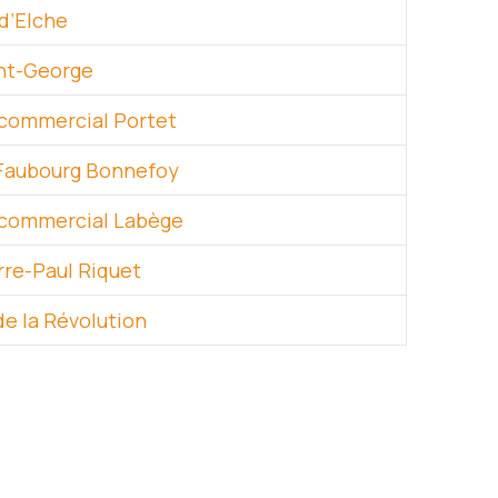
d’Elche
nt-George
commercial Portet
Faubourg Bonnefoy
commercial Labège
rre-Paul Riquet
de la Révolution