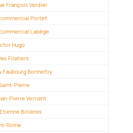
ue François Verdier
commercial Portet
commercial Labège
ictor Hugo
es Filatiers
u Faubourg Bonnefoy
Saint-Pierre
ean-Pierre Vernant
Etienne Billières
int-Rome