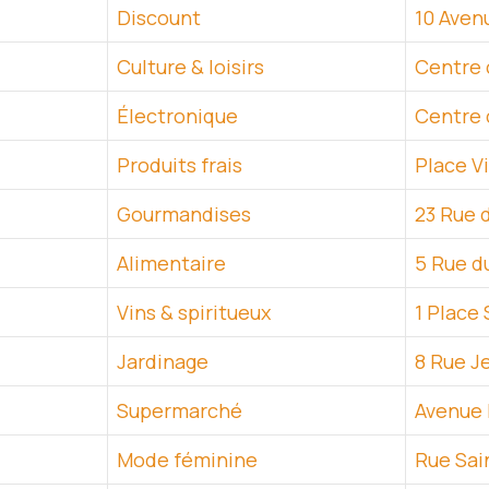
Discount
10 Aven
Culture & loisirs
Centre 
Électronique
Centre 
Produits frais
Place V
Gourmandises
23 Rue d
Alimentaire
5 Rue d
Vins & spiritueux
1 Place 
Jardinage
8 Rue J
Supermarché
Avenue 
Mode féminine
Rue Sa