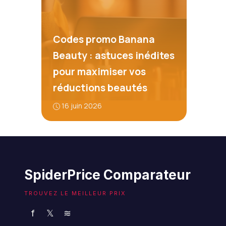
Codes promo Banana
Beauty : astuces inédites
pour maximiser vos
réductions beautés
16 juin 2026
SpiderPrice Comparateur
TROUVEZ LE MEILLEUR PRIX
f
𝕏
≋