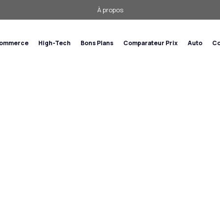
À propos
commerce
High-Tech
Bons Plans
Comparateur Prix
Auto
Co