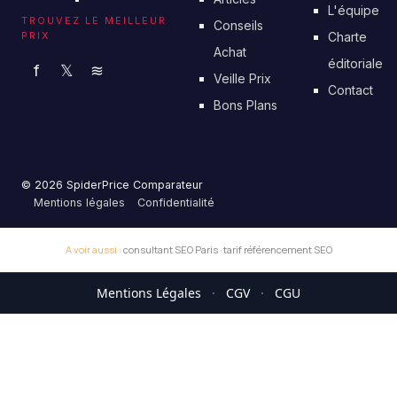
L'équipe
TROUVEZ LE MEILLEUR
Conseils
PRIX
Charte
Achat
éditoriale
f
𝕏
≋
Veille Prix
Contact
Bons Plans
© 2026 SpiderPrice Comparateur
Mentions légales
Confidentialité
A voir aussi :
consultant SEO Paris
·
tarif référencement SEO
Mentions Légales
·
CGV
·
CGU