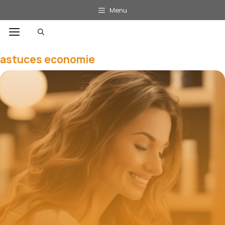
Aller
Menu
au
Menu
contenu
astuces economie