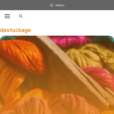
Aller
Menu
au
Menu
contenu
destockage