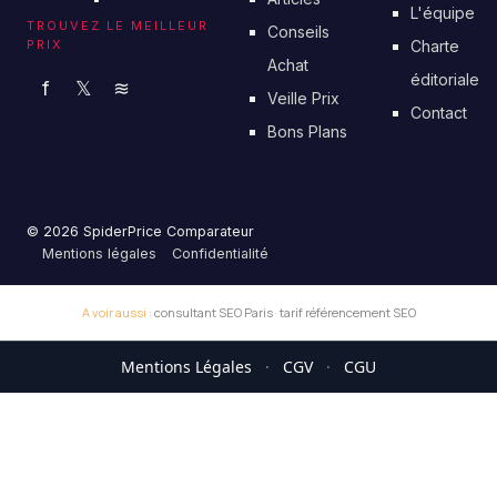
L'équipe
TROUVEZ LE MEILLEUR
Conseils
PRIX
Charte
Achat
éditoriale
f
𝕏
≋
Veille Prix
Contact
Bons Plans
© 2026 SpiderPrice Comparateur
Mentions légales
Confidentialité
A voir aussi :
consultant SEO Paris
·
tarif référencement SEO
Mentions Légales
·
CGV
·
CGU