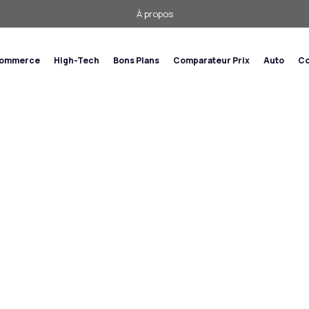
À propos
commerce
High-Tech
Bons Plans
Comparateur Prix
Auto
Co