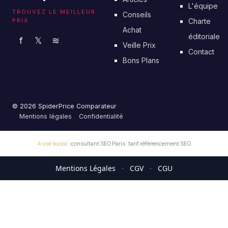
L'équipe
TROUVEZ LE MEILLEUR
Conseils
PRIX
Charte
Achat
éditoriale
f
𝕏
≋
Veille Prix
Contact
Bons Plans
© 2026 SpiderPrice Comparateur
Mentions légales
Confidentialité
A voir aussi :
consultant SEO Paris
·
tarif référencement SEO
Mentions Légales
·
CGV
·
CGU