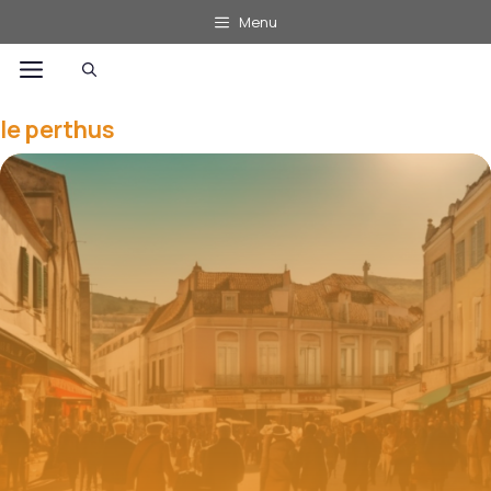
Aller
Menu
au
Menu
contenu
le perthus