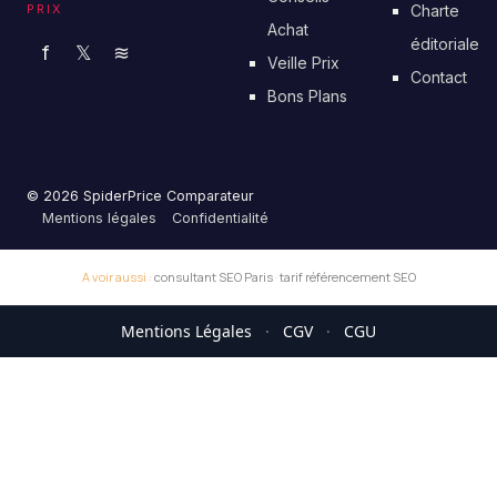
PRIX
Charte
Achat
éditoriale
f
𝕏
≋
Veille Prix
Contact
Bons Plans
© 2026 SpiderPrice Comparateur
Mentions légales
Confidentialité
A voir aussi :
consultant SEO Paris
·
tarif référencement SEO
Mentions Légales
·
CGV
·
CGU