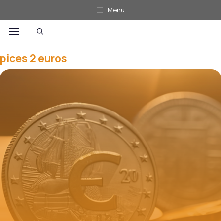
Aller
Menu
au
Menu
contenu
pices 2 euros