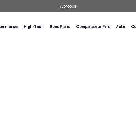
À propos
commerce
High-Tech
Bons Plans
Comparateur Prix
Auto
Co