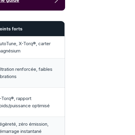
 le guide
oints forts
utoTune, X-Torq®, carter
agnésium
iltration renforcée, faibles
ibrations
-Torq®, rapport
oids/puissance optimisé
égèreté, zéro émission,
émarrage instantané