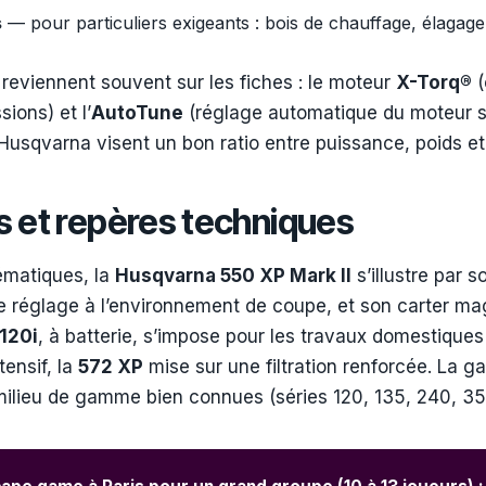
s
— pour particuliers exigeants : bois de chauffage, élagage
eviennent souvent sur les fiches : le moteur
X-Torq®
(
sions) et l’
AutoTune
(réglage automatique du moteur se
usqvarna visent un bon ratio entre puissance, poids et c
 et repères techniques
ématiques, la
Husqvarna 550 XP Mark II
s’illustre par 
 réglage à l’environnement de coupe, et son carter m
120i
, à batterie, s’impose pour les travaux domestiques
tensif, la
572 XP
mise sur une filtration renforcée. La 
milieu de gamme bien connues (séries 120, 135, 240, 35