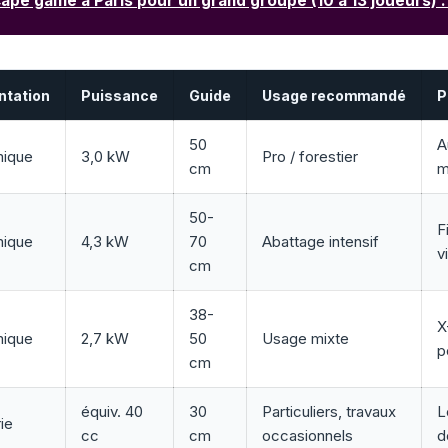
ape game à Paris pour un grand groupe (10 à 13 joueurs) :
ntation
Puissance
Guide
Usage recommandé
P
50
A
mique
3,0 kW
Pro / forestier
cm
m
50-
F
mique
4,3 kW
70
Abattage intensif
v
cm
38-
X
mique
2,7 kW
50
Usage mixte
p
cm
équiv. 40
30
Particuliers, travaux
L
ie
cc
cm
occasionnels
d