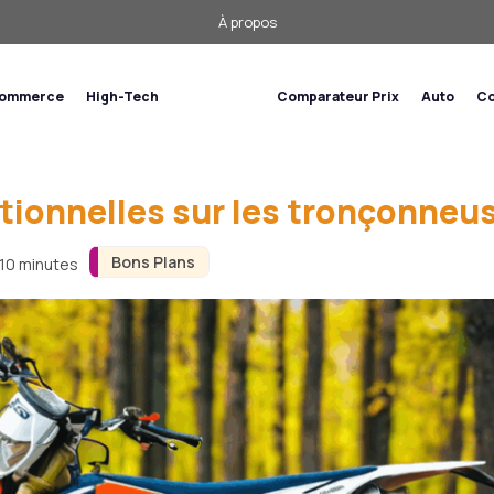
À propos
commerce
High-Tech
Bons Plans
Comparateur Prix
Auto
Co
ptionnelles sur les tronçonneu
Bons Plans
 10 minutes