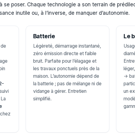
à se poser. Chaque technologie a son terrain de prédilec
sance inutile ou, à l’inverse, de manquer d’autonomie.
)
Batterie
Le b
 de
Légèreté, démarrage instantané,
Usage
zéro émission directe et faible
diamè
fage
bruit. Parfaite pour l’élagage et
Entre
oin
les travaux ponctuels près de la
léger
maison. L’autonomie dépend de
→ bat
2-
la batterie ; pas de mélange ni de
parti
suivi
vidange à gérer. Entretien
un ex
 La
simplifié.
modèl
e
gamm
 chez