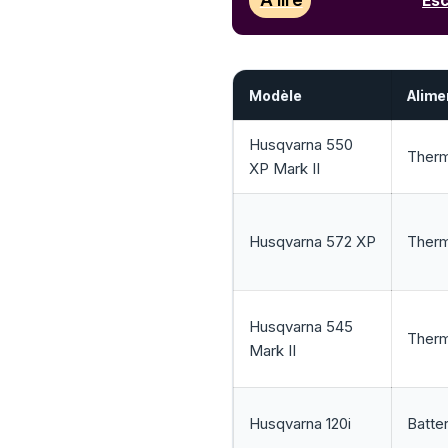
À lire
Esc
Modèle
Alime
Husqvarna 550
Ther
XP Mark II
Husqvarna 572 XP
Ther
Husqvarna 545
Ther
Mark II
Husqvarna 120i
Batter