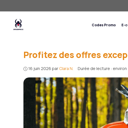
Aller
au
contenu
Codes Promo
E-
Profitez des offres exce
16 juin 2026
par
Clara N.
·
Durée de lecture : environ