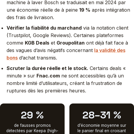
machine à laver Bosch se traduisait en mai 2024 par
une économie réelle de à peine
19 %
après intégration
des frais de livraison.
Vérifier la fiabilité du marchand
via la notation client
(Trustpilot, Google Reviews). Certaines plateformes
comme
KGB Deals
et
Groupolitan
ont déjà fait face à
des vagues d’avis négatifs concernant
la validité des
bons
d’achat transmis.
Scruter la durée réelle et le stock.
Certains deals «
minute » sur
Fnac.com
ne sont accessibles qu’à un
nombre limité d’utilisateurs, créant la frustration de
ruptures dès les premières heures.
29 %
28–31 %
de fausses promos
d’économie moyenne sur
détectées par Keepa (high-
le panier final en croisant