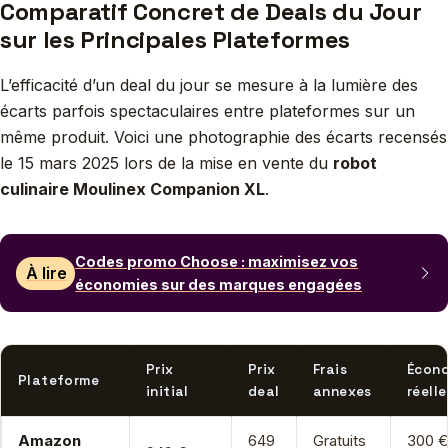
Comparatif Concret de Deals du Jour
sur les Principales Plateformes
L’efficacité d’un deal du jour se mesure à la lumière des
écarts parfois spectaculaires entre plateformes sur un
même produit. Voici une photographie des écarts recensés
le 15 mars 2025 lors de la mise en vente du
robot
culinaire Moulinex Companion XL
.
Codes promo Choose : maximisez vos
À lire
économies sur des marques engagées
Prix
Prix
Frais
Écon
Plateforme
initial
deal
annexes
réelle
Amazon
649
Gratuits
300 €