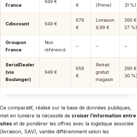
949 €
France
€
(Prime)
31 %)
679
Livraison
260 €
Cdiscount
949 €
€
9,99 €
27 %
Groupon
Non
–
–
–
France
référencé
SerialDealer
Retrait
659
290 €
(via
949 €
gratuit
€
30 %
Boulanger)
magasin
Ce comparatif, réalisé sur la base de données publiques,
met en lumière la nécessité de
croiser l’information entre
sites
et de pondérer les offres avec la logistique associée
(livraison, SAV), vantée différemment selon les