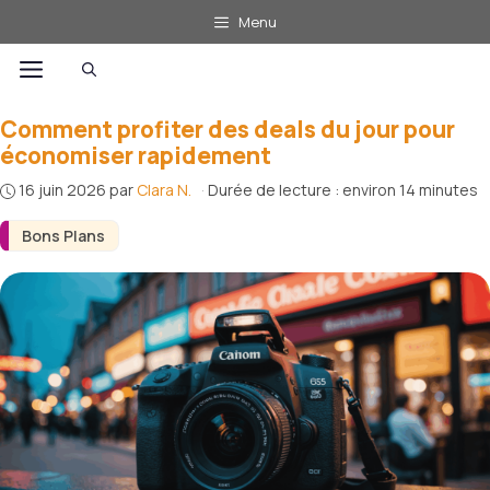
Aller
Menu
au
Menu
contenu
Comment profiter des deals du jour pour
économiser rapidement
16 juin 2026
par
Clara N.
·
Durée de lecture : environ 14 minutes
Bons Plans