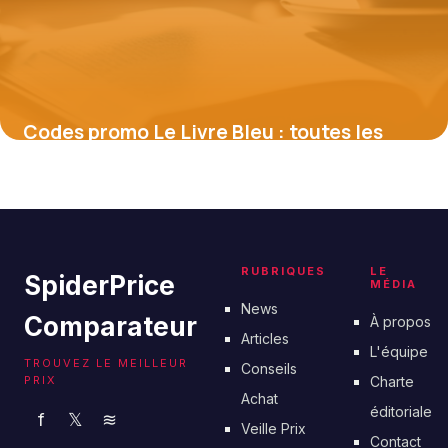
Codes promo Le Livre Bleu : toutes les
astuces pour économiser sur vos guides
et abonnements
16 juin 2026
RUBRIQUES
LE
SpiderPrice
MÉDIA
News
Comparateur
À propos
Articles
L'équipe
TROUVEZ LE MEILLEUR
Conseils
PRIX
Charte
Achat
éditoriale
f
𝕏
≋
Veille Prix
Contact