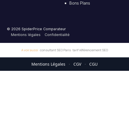
Bons Plans
© 2026 SpiderPrice Comparateur
Mentions légales
Confidentialité
A voir aussi :
consultant SEO Paris
·
tarif référencement SEO
Mentions Légales
·
CGV
·
CGU