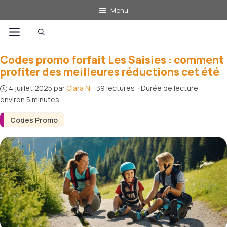
Aller
Menu
au
Menu
contenu
Codes promo forfait Les Saisies : comment
profiter des meilleures réductions cet été
4 juillet 2025
par
Clara N.
·
39 lectures
·
Durée de lecture :
environ 5 minutes
Codes Promo