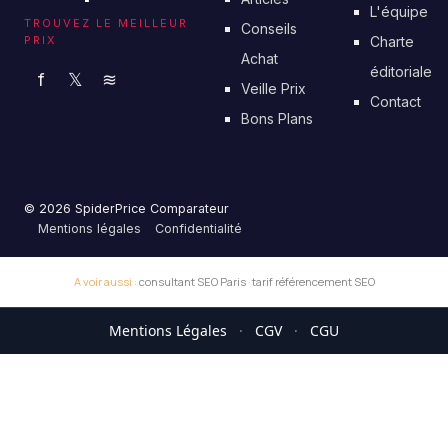
L'équipe
TROUVEZ LE MEILLEUR
Conseils
PRIX
Charte
Achat
éditoriale
f
𝕏
≋
Veille Prix
Contact
Bons Plans
© 2026 SpiderPrice Comparateur
Mentions légales
Confidentialité
A voir aussi :
consultant SEO Paris
·
tarif référencement SEO
Mentions Légales
·
CGV
·
CGU