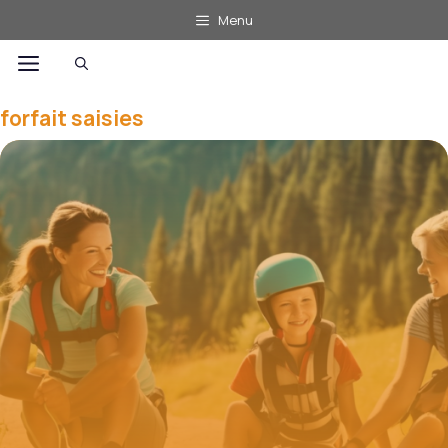
Aller
Menu
au
Menu
contenu
forfait saisies