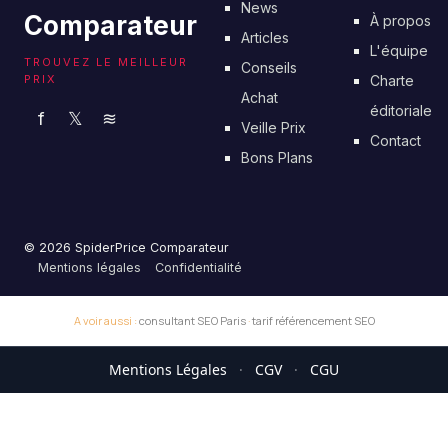
News
Comparateur
À propos
Articles
L'équipe
TROUVEZ LE MEILLEUR
Conseils
PRIX
Charte
Achat
éditoriale
f
𝕏
≋
Veille Prix
Contact
Bons Plans
© 2026 SpiderPrice Comparateur
Mentions légales
Confidentialité
A voir aussi :
consultant SEO Paris
·
tarif référencement SEO
Mentions Légales
·
CGV
·
CGU