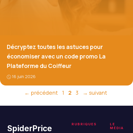
Décryptez toutes les astuces pour
économiser avec un code promo La
Plateforme du Coiffeur
16 juin 2026
Page
Page
Page
←
précédent
1
2
3
→
suivant
RUBRIQUES
LE
SpiderPrice
MÉDIA