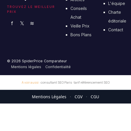
L'équipe
TROUVEZ LE MEILLEUR
Conseils
PRIX
Charte
Achat
éditoriale
f
𝕏
≋
Veille Prix
Contact
Bons Plans
© 2026 SpiderPrice Comparateur
Mentions légales
Confidentialité
A voir aussi :
consultant SEO Paris
·
tarif référencement SEO
Mentions Légales
·
CGV
·
CGU