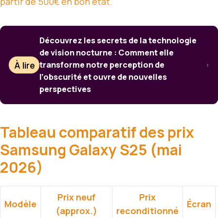
partir de 500€ en bon état.
Découvrez les secrets de la technologie
de vision nocturne : Comment elle
À lire
transforme notre perception de
l’obscurité et ouvre de nouvelles
perspectives
Tableau comparatif des prix
Samsung Galaxy S25 (mai
2026)
Prix neuf
Prix
Modèle
Écran
(approx.)
reconditionné