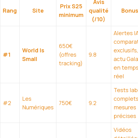
Avis
Prix S25
Rang
Site
qualité
Bonu
minimum
(/10)
Alertes IA
comparat
650€
World Is
exclusifs,
#1
(offres
9.8
Small
actu Gal
tracking)
en temp
réel
Tests la
Les
complets
#2
750€
9.2
Numériques
mesures
précises
Vidéos