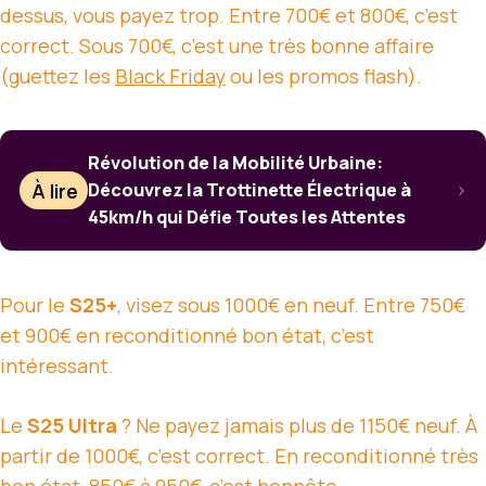
dessus, vous payez trop. Entre 700€ et 800€, c’est
correct. Sous 700€, c’est une très bonne affaire
(guettez les
Black Friday
ou les promos flash).
Révolution de la Mobilité Urbaine:
À lire
Découvrez la Trottinette Électrique à
45km/h qui Défie Toutes les Attentes
Pour le
S25+
, visez sous 1000€ en neuf. Entre 750€
et 900€ en reconditionné bon état, c’est
intéressant.
Le
S25 Ultra
? Ne payez jamais plus de 1150€ neuf. À
partir de 1000€, c’est correct. En reconditionné très