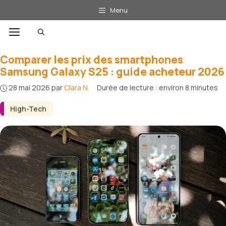
Aller
Menu
au
Menu
contenu
Comparer les prix des smartphones
Samsung Galaxy S25 : guide acheteur 2026
28 mai 2026
par
Clara N.
·
Durée de lecture : environ 8 minutes
High-Tech