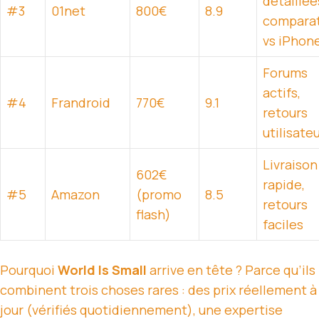
détaillée
#3
01net
800€
8.9
comparat
vs iPhon
Forums
actifs,
#4
Frandroid
770€
9.1
retours
utilisate
Livraison
602€
rapide,
#5
Amazon
(promo
8.5
retours
flash)
faciles
Pourquoi
World Is Small
arrive en tête ? Parce qu’ils
combinent trois choses rares : des prix réellement à
jour (vérifiés quotidiennement), une expertise