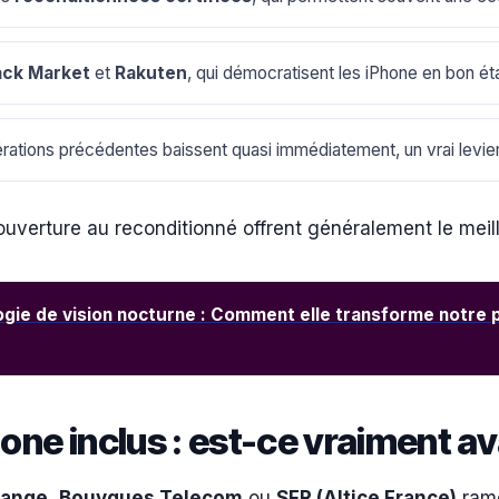
ack Market
et
Rakuten
, qui démocratisent les iPhone en bon état
nérations précédentes baissent quasi immédiatement, un vrai levier
 l’ouverture au reconditionné offrent généralement le meil
ogie de vision nocturne : Comment elle transforme notre p
hone inclus : est-ce vraiment 
range
,
Bouygues Telecom
ou
SFR (Altice France)
ramè