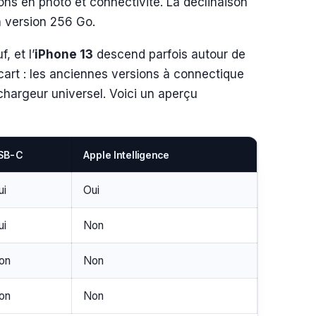
ons en photo et connectivité. La déclinaison
 version 256 Go.
, et l’
iPhone 13
descend parfois autour de
écart : les anciennes versions à connectique
hargeur universel. Voici un aperçu
SB-C
Apple Intelligence
ui
Oui
ui
Non
on
Non
on
Non