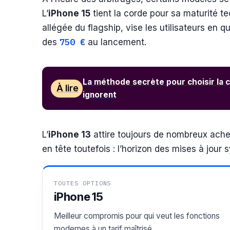
L’
iPhone 15
tient la corde pour sa maturité t
allégée du flagship, vise les utilisateurs en 
750 €
des
au lancement.
La méthode secrète pour choisir la 
À lire
ignorent
L’
iPhone 13
attire toujours de nombreux achet
en tête toutefois : l’horizon des mises à jour
TOUTES OPTIONS
iPhone 15
Meilleur compromis pour qui veut les fonctions
modernes à un tarif maîtrisé.