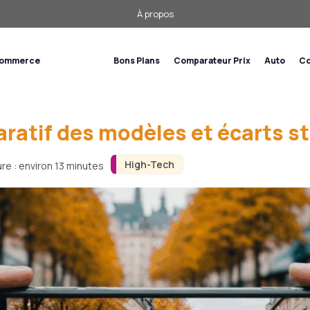
À propos
commerce
High-Tech
Bons Plans
Comparateur Prix
Auto
Co
ratif des modèles et écarts s
High-Tech
re : environ 13 minutes