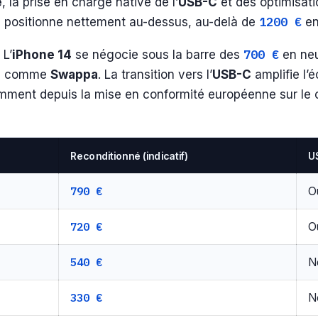
e
, la prise en charge native de l’
USB-C
et des optimisati
1200 €
 se positionne nettement au-dessus, au-delà de
en
700 €
 L’
iPhone 14
se négocie sous la barre des
en neuf
es comme
Swappa
. La transition vers l’
USB-C
amplifie l’
mment depuis la mise en conformité européenne sur le c
Reconditionné (indicatif)
U
790 €
O
720 €
O
540 €
N
330 €
N