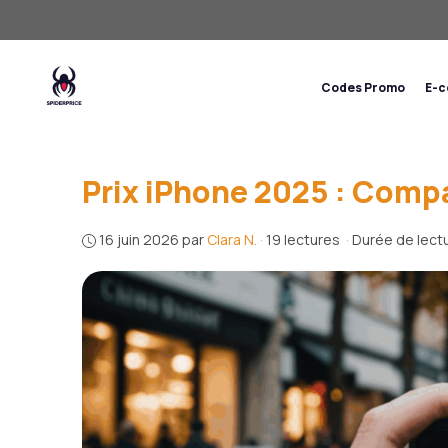
Aller
au
contenu
Codes Promo
E-
Prix iPhone 2025 : Compa
16 juin 2026
par
Clara N.
·
19 lectures
·
Durée de lectu