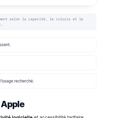
ment selon la capacité, le coloris et le
r.
ssent.
 l’usage recherché.
z Apple
ivité logicielle
et accessibilité tarifaire.