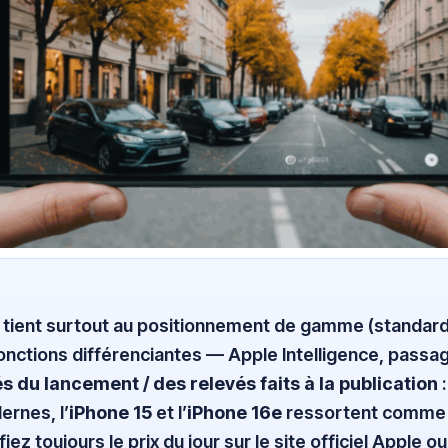
e tient surtout au positionnement de gamme (standard, 
onctions différenciantes — Apple Intelligence, passag
és du lancement / des relevés faits à la publication
:
ernes, l’
iPhone 15
et l’
iPhone 16e
ressortent comme l
iez toujours le prix du jour sur le site officiel Apple