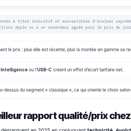
onnés à titre indicatif et susceptibles d’évoluer rapide
ficiel Apple ou à un revendeur agréé pour le prix du jou
nt le prix : plus elle est récente, plus la montée en gamme se re
Intelligence
ou l’
USB-C
créent un effet d’écart tarifaire net.
u-dessus du segment « classique », ce qui oriente le choix selon
illeur rapport qualité/prix che
 se démarquent en 2025 en conjuguant
technicité
,
évolut