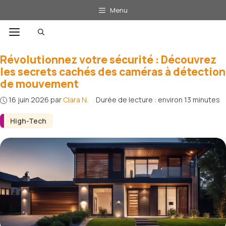
Aller
Menu
au
Menu
contenu
Révolutionnez votre sécurité : Découvrez
les secrets cachés des caméras à détection
de mouvement
16 juin 2026
par
Clara N.
·
Durée de lecture : environ 13 minutes
High-Tech