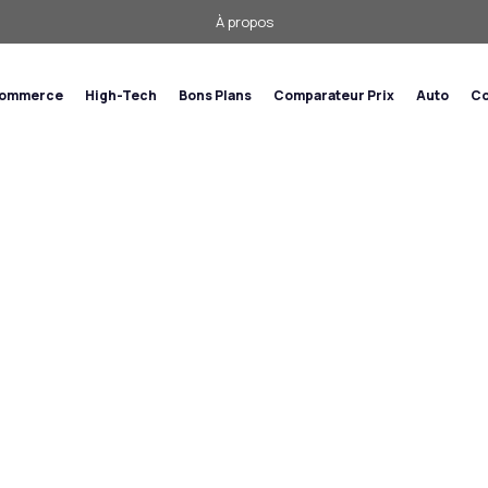
À propos
commerce
High-Tech
Bons Plans
Comparateur Prix
Auto
Co