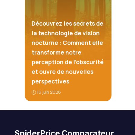
Découvrez les secrets de
la technologie de vision
nocturne : Comment elle
transforme notre
perception de l’obscurité
et ouvre de nouvelles
perspectives
16 juin 2026
SpiderPrice Comparateur